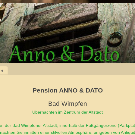
rt
Pension ANNO & DATO
Bad Wimpfen
Übernachten im Zentrum der Altstadt
zen der Bad Wimpfener Altstadt, innerhalb der Fußgängerzone (Parkplat
rnachten Sie inmitten einer stilvollen Atmosphäre, umgeben von Antiqui